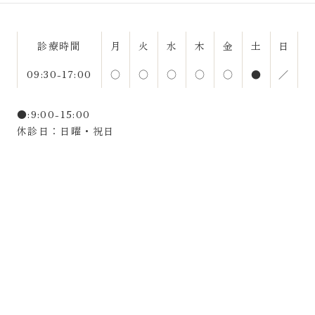
診療時間
月
火
水
木
金
土
日
09:30-17:00
○
○
○
○
○
●
／
●:9:00-15:00
休診日：日曜・祝日