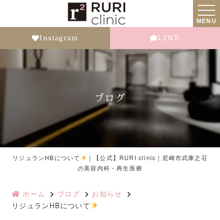
MENU
Instagram
LINE
ブログ
リジュランHBについて
｜【公式】RURI clinic｜尼崎市武庫之荘
の美容内科・再生医療
ホーム
ブログ
お知らせ
リジュランHBについて