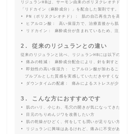
リジュランHBは、サーモン由来のポリヌクレオチド（PN）
「リドカイン（麻酔成分）」を配合した製剤です。

• PN（ポリヌクレオチド）： 肌の自己再生力を高めてく
• ヒアルロン酸： 高い保湿力で、治療直後から肌に潤いを
2. 従来のリジュランとの違い
従来のリジュランと比べ、リジュランHBには以下のメリッ
• 痛みの軽減： 麻酔成分配合により、針を刺すときの痛
• 即効性の高い保湿力： ヒアルロン酸が加わることで、
　プルプルとした質感を実感していただきやすくなってい
3. こんな方におすすめです
• 肌のハリ、小じわ、毛穴の開きが気になってきた方

• 目元のちりめんジワを改善したい方

• 肌の乾燥がひどく、何をしても潤いが足りない方
