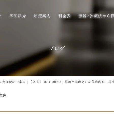
介
医師紹介
診療案内
料金表
機器/治療法から
ブログ
リ定期便のご案内｜【公式】RURI clinic｜尼崎市武庫之荘の美容内科・再
案内