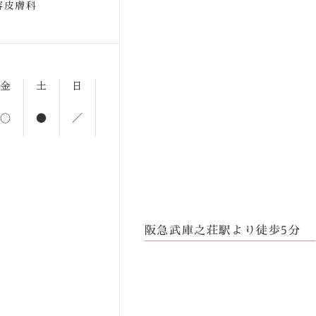
容皮膚科
金
土
日
○
●
／
阪急武庫之荘駅より徒歩5分