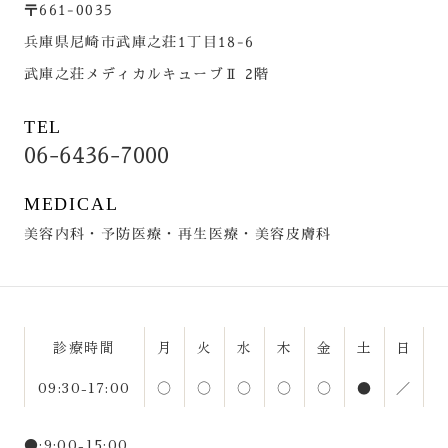
〒661-0035
兵庫県尼崎市武庫之荘1丁目18-6
武庫之荘メディカルキューブⅡ 2階
TEL
06-6436-7000
MEDICAL
美容内科・予防医療・再生医療・美容皮膚科
診療時間
月
火
水
木
金
土
日
09:30-17:00
○
○
○
○
○
●
／
●:9:00-15:00