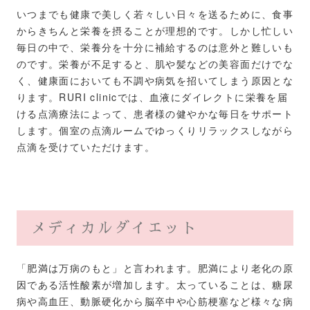
いつまでも健康で美しく若々しい日々を送るために、食事
からきちんと栄養を摂ることが理想的です。しかし忙しい
毎日の中で、栄養分を十分に補給するのは意外と難しいも
のです。栄養が不足すると、肌や髪などの美容面だけでな
く、健康面においても不調や病気を招いてしまう原因とな
ります。RURI clinicでは、血液にダイレクトに栄養を届
ける点滴療法によって、患者様の健やかな毎日をサポート
します。
個室の点滴ルームでゆっくりリラックスしながら
点滴を受けていただけます。
メディカルダイエット
「肥満は万病のもと」と言われます。肥満により老化の原
因である活性酸素が増加します。太っていることは、糖尿
病や高血圧、動脈硬化から脳卒中や心筋梗塞など様々な病