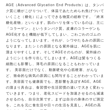
AGE（Advanced Glycation End Products）は、タンパ
ク質に糖がこびりついて、体温であたためられ焦げついて
いくこと（糖化）によってできる物質の総称です。「終末
糖化産物」といいます。肌のハリを保っているのは、主に
「コラーゲン」というタンパク質。皮膚のコラーゲンも
AGE化すると機能が低下してしまい、ごわごわのゴムの
ようになってしまいます。それが、シワやたるみの原因に
なります。またシミの原因となる紫外線は、AGEを肌に
溜まりやすくします。そしてAGEそのものが、紫外線の
ようにシミを作り出してしまいます。AGEは髪をつくる
細胞にも影響し、薄毛の原因になることもわかっていま
す。 美容面だけでなく、動脈硬化や心筋梗塞、がんな
ど、致命的な病気の原因にも関与することがわかっていま
す。美容面でも健康面でも、悪影響を及ぼすAGE。AGE
の溜まり具合は、食習慣や生活習慣の違いで大きく変わっ
ていきます。つまり、老化スピードを加速させるのも減速
させるのも、自分次第です。まずは自分の身体のサビ測定
を。これを元に食生活や日々の生活を見直し、AGEの高