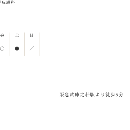
容皮膚科
金
土
日
○
●
／
阪急武庫之荘駅より徒歩5分