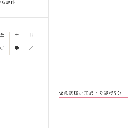
容皮膚科
金
土
日
○
●
／
阪急武庫之荘駅より徒歩5分